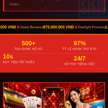
nhiệm.
★
★
000 VNĐ
875.000.000 VNĐ
2.1
Sweet Bonanza
Starlight Princess
500+
97%
TỰA GAME NỔ HŨ
TỶ LỆ HOÀN TRẢ RTP
10s
24/7
RÚT TIỀN TỐI THIỂU
HỖ TRỢ TIẾNG VIỆT