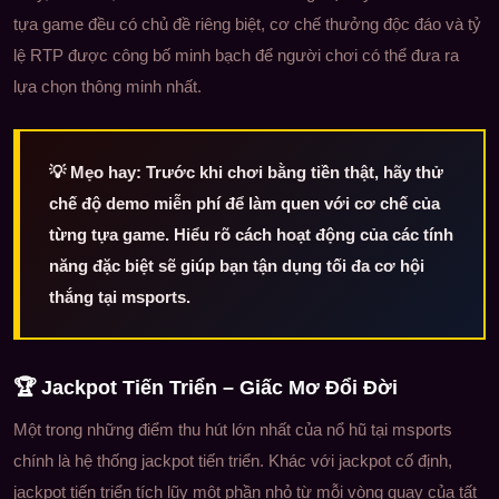
tựa game đều có chủ đề riêng biệt, cơ chế thưởng độc đáo và tỷ
lệ RTP được công bố minh bạch để người chơi có thể đưa ra
lựa chọn thông minh nhất.
💡
Mẹo hay:
Trước khi chơi bằng tiền thật, hãy thử
chế độ demo miễn phí để làm quen với cơ chế của
từng tựa game. Hiểu rõ cách hoạt động của các tính
năng đặc biệt sẽ giúp bạn tận dụng tối đa cơ hội
thắng tại msports.
🏆 Jackpot Tiến Triển – Giấc Mơ Đổi Đời
Một trong những điểm thu hút lớn nhất của nổ hũ tại msports
chính là hệ thống jackpot tiến triển. Khác với jackpot cố định,
jackpot tiến triển tích lũy một phần nhỏ từ mỗi vòng quay của tất