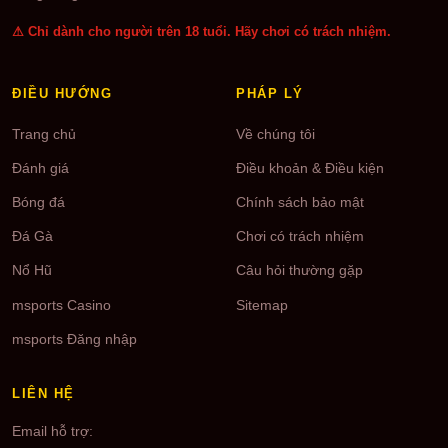
⚠ Chỉ dành cho người trên 18 tuổi. Hãy chơi có trách nhiệm.
ĐIỀU HƯỚNG
PHÁP LÝ
Trang chủ
Về chúng tôi
Đánh giá
Điều khoản & Điều kiện
Bóng đá
Chính sách bảo mật
Đá Gà
Chơi có trách nhiệm
Nổ Hũ
Câu hỏi thường gặp
msports Casino
Sitemap
msports Đăng nhập
LIÊN HỆ
Email hỗ trợ: