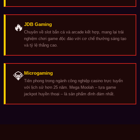
🔥
JDB Gaming
Chuyên về slot bắn cá và arcade kết hợp, mang lại trải
nghiệm chơi game độc đáo với cơ chế thưởng sáng tạo
và tỷ lệ thắng cao.
💎
Microgaming
Tiên phong trong ngành công nghiệp casino trực tuyến
với lịch sử hơn 25 năm. Mega Moolah – tựa game
jackpot huyền thoại – là sản phẩm đình đám nhất.