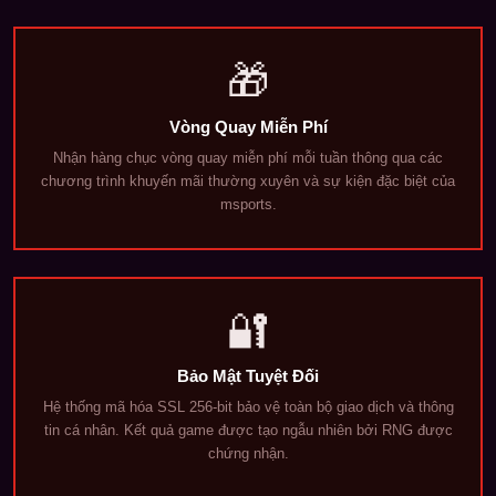
🎁
Vòng Quay Miễn Phí
Nhận hàng chục vòng quay miễn phí mỗi tuần thông qua các
chương trình khuyến mãi thường xuyên và sự kiện đặc biệt của
msports.
🔐
Bảo Mật Tuyệt Đối
Hệ thống mã hóa SSL 256-bit bảo vệ toàn bộ giao dịch và thông
tin cá nhân. Kết quả game được tạo ngẫu nhiên bởi RNG được
chứng nhận.