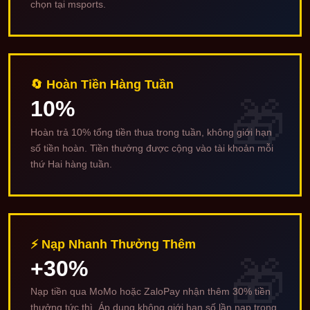
chọn tại msports.
🔄 Hoàn Tiền Hàng Tuần
10%
Hoàn trả 10% tổng tiền thua trong tuần, không giới hạn
số tiền hoàn. Tiền thưởng được cộng vào tài khoản mỗi
thứ Hai hàng tuần.
⚡ Nạp Nhanh Thưởng Thêm
+30%
Nạp tiền qua MoMo hoặc ZaloPay nhận thêm 30% tiền
thưởng tức thì. Áp dụng không giới hạn số lần nạp trong