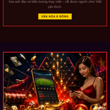
hoa anh đào và biểu tượng may mắn – rất được người chơi Việt
yêu thích.
VĂN HÓA Á ĐÔNG