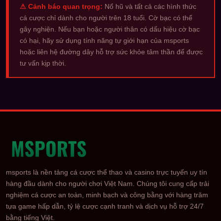
⚠ Cảnh báo quan trọng:
Nổ hũ và tất cả các hình thức
cá cược chỉ dành cho người trên 18 tuổi. Cờ bạc có thể
gây nghiện. Nếu bạn hoặc người thân có dấu hiệu cờ bạc
có hại, hãy sử dụng tính năng tự giới hạn của msports
hoặc liên hệ đường dây hỗ trợ sức khỏe tâm thần để được
tư vấn kịp thời.
msports là nền tảng cá cược thể thao và casino trực tuyến uy tín
hàng đầu dành cho người chơi Việt Nam. Chúng tôi cung cấp trải
nghiệm cá cược an toàn, minh bạch và công bằng với hàng trăm
tựa game hấp dẫn, tỷ lệ cược cạnh tranh và dịch vụ hỗ trợ 24/7
bằng tiếng Việt.