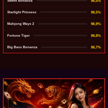
Sweet Bonanza
96,5%
Starlight Princess
96,5%
Mahjong Ways 2
96,9%
Fortune Tiger
96,8%
Big Bass Bonanza
96,7%