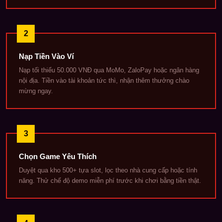
2
Nạp Tiền Vào Ví
Nạp tối thiểu 50.000 VNĐ qua MoMo, ZaloPay hoặc ngân hàng
nội địa. Tiền vào tài khoản tức thì, nhận thêm thưởng chào
mừng ngay.
3
Chọn Game Yêu Thích
Duyệt qua kho 500+ tựa slot, lọc theo nhà cung cấp hoặc tính
năng. Thử chế độ demo miễn phí trước khi chơi bằng tiền thật.