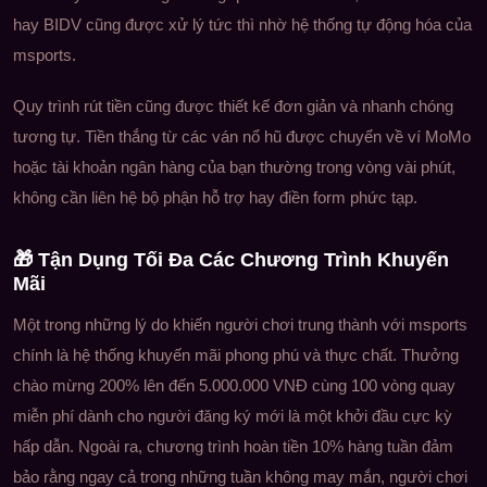
hay BIDV cũng được xử lý tức thì nhờ hệ thống tự động hóa của
msports.
Quy trình rút tiền cũng được thiết kế đơn giản và nhanh chóng
tương tự. Tiền thắng từ các ván nổ hũ được chuyển về ví MoMo
hoặc tài khoản ngân hàng của bạn thường trong vòng vài phút,
không cần liên hệ bộ phận hỗ trợ hay điền form phức tạp.
🎁 Tận Dụng Tối Đa Các Chương Trình Khuyến
Mãi
Một trong những lý do khiến người chơi trung thành với msports
chính là hệ thống khuyến mãi phong phú và thực chất. Thưởng
chào mừng 200% lên đến 5.000.000 VNĐ cùng 100 vòng quay
miễn phí dành cho người đăng ký mới là một khởi đầu cực kỳ
hấp dẫn. Ngoài ra, chương trình hoàn tiền 10% hàng tuần đảm
bảo rằng ngay cả trong những tuần không may mắn, người chơi