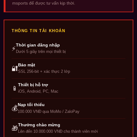
msports để được tư vấn kịp thời.
THÔNG TIN TÀI KHOẢN
Thời gian đăng nhập
⚡
Dưới 5 giây trên mọi thiết bị
Bảo mật
🔐
SSL 256-bit + xác thực 2 lớp
Thiết bị hỗ trợ
📱
iOS, Android, PC, Mac
Nạp tối thiểu
💰
100.000 VNĐ qua MoMo / ZaloPay
Thưởng chào mừng
🎁
Lên đến 10.000.000 VNĐ cho thành viên mới