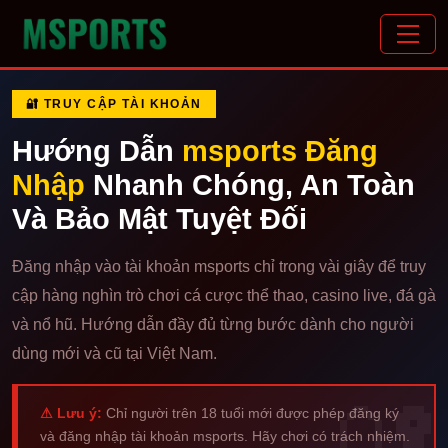
msports Đăng nhập
Trang chủ
🔐 TRUY CẬP TÀI KHOẢN
Hướng Dẫn
msports Đăng
Nhập
Nhanh Chóng, An Toàn
Và Bảo Mật Tuyệt Đối
Đăng nhập vào tài khoản msports chỉ trong vài giây để truy
cập hàng nghìn trò chơi cá cược thể thao, casino live, đá gà
và nổ hũ. Hướng dẫn đầy đủ từng bước dành cho người
dùng mới và cũ tại Việt Nam.
⚠ Lưu ý:
Chỉ người trên 18 tuổi mới được phép đăng ký
và đăng nhập tài khoản msports. Hãy chơi có trách nhiệm.