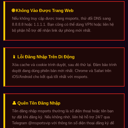
🌐 Không Vào Được Trang Web
Nếu không truy cập được trang msports, thử đổi DNS sang
8.8.8.8 hoặc 1.1.1.1. Bạn cũng có thể dùng VPN hoặc liên hệ
bộ phận hỗ trợ để nhận link dự phòng mới nhất.
📱 Lỗi Đăng Nhập Trên Di Động
Xóa cache và cookie trình duyệt, sau đó thử lại. Đảm bảo trình
duyệt đang dùng phiên bản mới nhất. Chrome và Safari trên
iOS/Android cho kết quả tốt nhất với msports.
👤 Quên Tên Đăng Nhập
Tên đăng nhập msports thường là số điện thoại hoặc tên bạn
tự đặt khi đăng ký. Nếu không nhớ, liên hệ hỗ trợ 24/7 qua
Telegram @msportsvip với thông tin số điện thoại đăng ký để