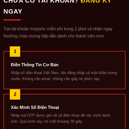
CHƯA CÓ TÀI KHOẢN?
ĐĂNG KÝ
NGAY
Tạo tài khoản msports miễn phí trong 2 phút và nhận ngay
thưởng chào mừng hấp dẫn dành cho thành viên mới
1
Điền Thông Tin Cơ Bản
Nhập số điện thoại Việt Nam, tên đăng nhập và mật khẩu mong
muốn. Không cần email, không cần giấy tờ phức tạp.
2
Xác Minh Số Điện Thoại
Nhập mã OTP được gửi về số điện thoại để xác minh danh
tính. Quá trình này chỉ mất khoảng 30 giây.