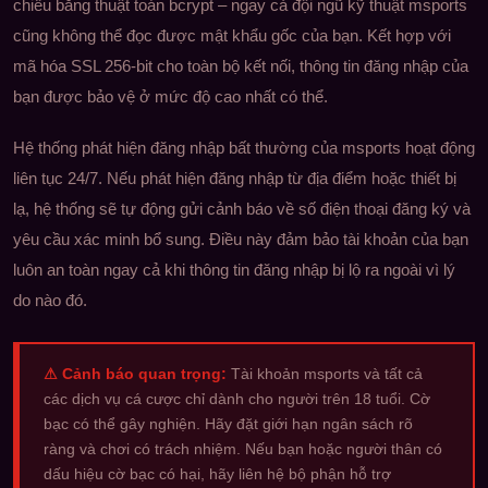
chiều bằng thuật toán bcrypt – ngay cả đội ngũ kỹ thuật msports
cũng không thể đọc được mật khẩu gốc của bạn. Kết hợp với
mã hóa SSL 256-bit cho toàn bộ kết nối, thông tin đăng nhập của
bạn được bảo vệ ở mức độ cao nhất có thể.
Hệ thống phát hiện đăng nhập bất thường của msports hoạt động
liên tục 24/7. Nếu phát hiện đăng nhập từ địa điểm hoặc thiết bị
lạ, hệ thống sẽ tự động gửi cảnh báo về số điện thoại đăng ký và
yêu cầu xác minh bổ sung. Điều này đảm bảo tài khoản của bạn
luôn an toàn ngay cả khi thông tin đăng nhập bị lộ ra ngoài vì lý
do nào đó.
⚠ Cảnh báo quan trọng:
Tài khoản msports và tất cả
các dịch vụ cá cược chỉ dành cho người trên 18 tuổi. Cờ
bạc có thể gây nghiện. Hãy đặt giới hạn ngân sách rõ
ràng và chơi có trách nhiệm. Nếu bạn hoặc người thân có
dấu hiệu cờ bạc có hại, hãy liên hệ bộ phận hỗ trợ