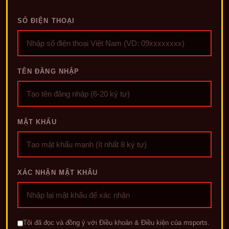
SỐ ĐIỆN THOẠI
TÊN ĐĂNG NHẬP
MẬT KHẨU
XÁC NHẬN MẬT KHẨU
Tôi đã đọc và đồng ý với Điều khoản & Điều kiện của msports.