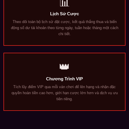
📊
Lịch Sử Cược
Theo dõi toàn bộ lịch sử đặt cược, kết quả thắng thua và biến
động số dư tài khoản theo từng ngày, tuần hoặc tháng một cách
chi tiết.
👑
Chương Trình VIP
Tích lũy điểm VIP qua mỗi ván chơi để lên hạng và nhận đặc
quyền hoàn tiền cao hơn, giới hạn cược lớn hơn và dịch vụ ưu
tiên riêng.