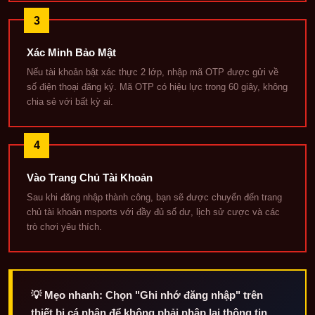
3
Xác Minh Bảo Mật
Nếu tài khoản bật xác thực 2 lớp, nhập mã OTP được gửi về
số điện thoại đăng ký. Mã OTP có hiệu lực trong 60 giây, không
chia sẻ với bất kỳ ai.
4
Vào Trang Chủ Tài Khoản
Sau khi đăng nhập thành công, bạn sẽ được chuyển đến trang
chủ tài khoản msports với đầy đủ số dư, lịch sử cược và các
trò chơi yêu thích.
💡
Mẹo nhanh:
Chọn "Ghi nhớ đăng nhập" trên
thiết bị cá nhân để không phải nhập lại thông tin