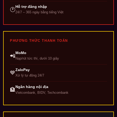
Hỗ trợ đăng nhập
🕐
24/7 – 365 ngày bằng tiếng Việt
PHƯƠNG THỨC THANH TOÁN
MoMo
📲
Nạp/rút tức thì, dưới 10 giây
ZaloPay
💙
Xử lý tự động 24/7
Ngân hàng nội địa
🏦
Vietcombank, BIDV, Techcombank