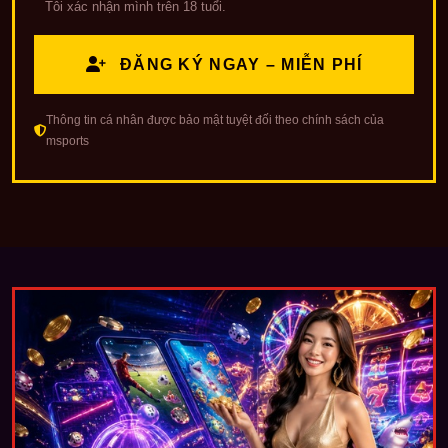
Tôi xác nhận mình trên 18 tuổi.
ĐĂNG KÝ NGAY – MIỄN PHÍ
Thông tin cá nhân được bảo mật tuyệt đối theo chính sách của
msports