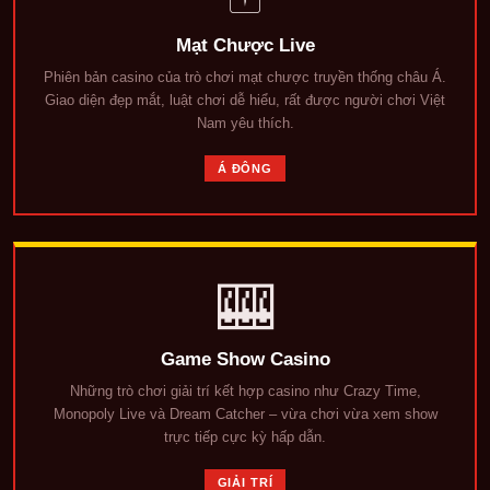
Mạt Chược Live
Phiên bản casino của trò chơi mạt chược truyền thống châu Á.
Giao diện đẹp mắt, luật chơi dễ hiểu, rất được người chơi Việt
Nam yêu thích.
Á ĐÔNG
🎰
Game Show Casino
Những trò chơi giải trí kết hợp casino như Crazy Time,
Monopoly Live và Dream Catcher – vừa chơi vừa xem show
trực tiếp cực kỳ hấp dẫn.
GIẢI TRÍ