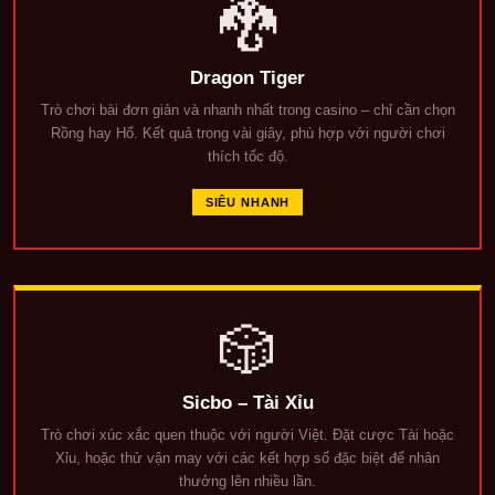
🐉
Dragon Tiger
Trò chơi bài đơn giản và nhanh nhất trong casino – chỉ cần chọn
Rồng hay Hổ. Kết quả trong vài giây, phù hợp với người chơi
thích tốc độ.
SIÊU NHANH
🎲
Sicbo – Tài Xỉu
Trò chơi xúc xắc quen thuộc với người Việt. Đặt cược Tài hoặc
Xỉu, hoặc thử vận may với các kết hợp số đặc biệt để nhân
thưởng lên nhiều lần.