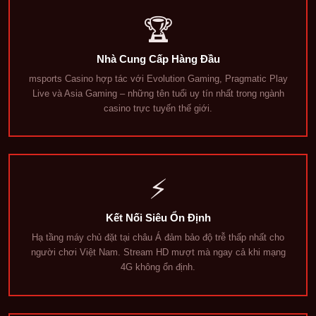
🏆
Nhà Cung Cấp Hàng Đầu
msports Casino hợp tác với Evolution Gaming, Pragmatic Play
Live và Asia Gaming – những tên tuổi uy tín nhất trong ngành
casino trực tuyến thế giới.
⚡
Kết Nối Siêu Ổn Định
Hạ tầng máy chủ đặt tại châu Á đảm bảo độ trễ thấp nhất cho
người chơi Việt Nam. Stream HD mượt mà ngay cả khi mạng
4G không ổn định.