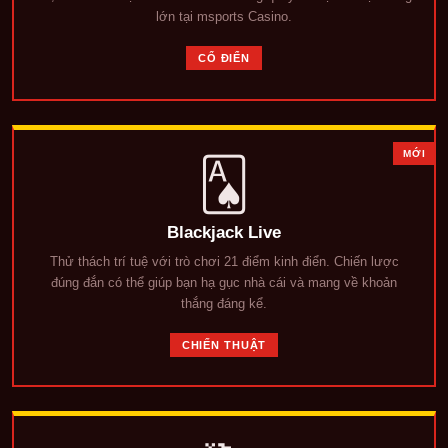
lớn tại msports Casino.
CỔ ĐIỂN
MỚI
🂡
Blackjack Live
Thử thách trí tuệ với trò chơi 21 điểm kinh điển. Chiến lược
đúng đắn có thể giúp bạn hạ gục nhà cái và mang về khoản
thắng đáng kể.
CHIẾN THUẬT