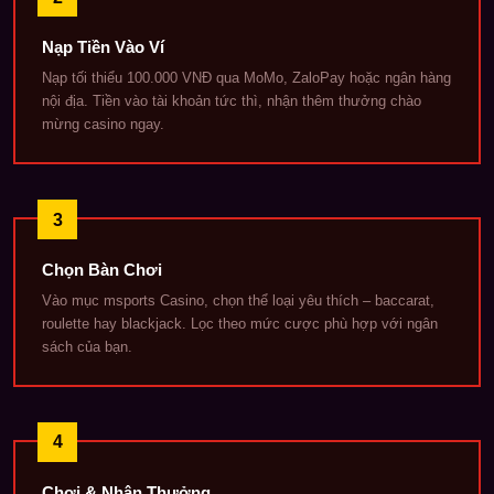
Nạp Tiền Vào Ví
Nạp tối thiểu 100.000 VNĐ qua MoMo, ZaloPay hoặc ngân hàng
nội địa. Tiền vào tài khoản tức thì, nhận thêm thưởng chào
mừng casino ngay.
3
Chọn Bàn Chơi
Vào mục msports Casino, chọn thể loại yêu thích – baccarat,
roulette hay blackjack. Lọc theo mức cược phù hợp với ngân
sách của bạn.
4
Chơi & Nhận Thưởng