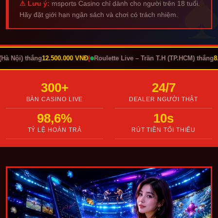
⚠ Lưu ý:
msports Casino chỉ dành cho người trên 18 tuổi.
Hãy đặt giới hạn ngân sách và chơi có trách nhiệm.
à Nội) thắng
12.500.000 VNĐ
|
Roulette Live – Trần T.H (TP.HCM) thắng
8.2
300+
24/7
BÀN CASINO LIVE
DEALER NGƯỜI THẬT
98,6%
10s
TỶ LỆ HOÀN TRẢ
RÚT TIỀN TỐI THIỂU