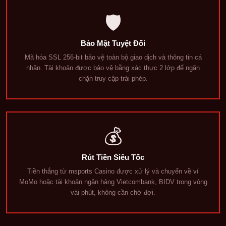
🛡️
Bảo Mật Tuyệt Đối
Mã hóa SSL 256-bit bảo vệ toàn bộ giao dịch và thông tin cá
nhân. Tài khoản được bảo vệ bằng xác thực 2 lớp để ngăn
chặn truy cập trái phép.
💰
Rút Tiền Siêu Tốc
Tiền thắng từ msports Casino được xử lý và chuyển về ví
MoMo hoặc tài khoản ngân hàng Vietcombank, BIDV trong vòng
vài phút, không cần chờ đợi.