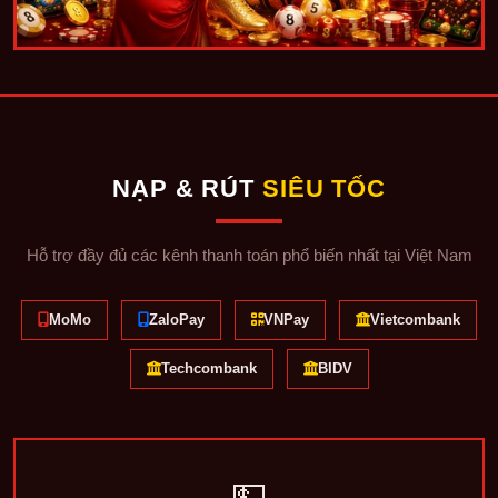
NẠP & RÚT
SIÊU TỐC
Hỗ trợ đầy đủ các kênh thanh toán phổ biến nhất tại Việt Nam
MoMo
ZaloPay
VNPay
Vietcombank
Techcombank
BIDV
💵