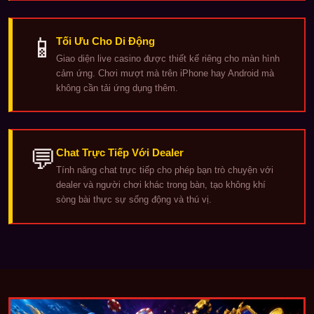
📱
Tối Ưu Cho Di Động
Giao diện live casino được thiết kế riêng cho màn hình
cảm ứng. Chơi mượt mà trên iPhone hay Android mà
không cần tải ứng dụng thêm.
💬
Chat Trực Tiếp Với Dealer
Tính năng chat trực tiếp cho phép bạn trò chuyện với
dealer và người chơi khác trong bàn, tạo không khí
sòng bài thực sự sống động và thú vị.