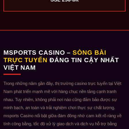
MSPORTS CASINO –
SÒNG BÀI
TRỰC TUYẾN
ĐÁNG TIN CẬY NHẤT
VIỆT NAM
Trong những năm gần đây, thị trường casino trực tuyến tại Việt
Nam phát triển mạnh mẽ với hàng chục nền tảng cạnh tranh
nhau. Tuy nhiên, không phải nơi nào cũng đảm bảo được sự
minh bạch, an toàn và trải nghiệm chơi thực sự chất lượng.
msports Casino nổi bật giữa đám đông nhờ cam kết rõ ràng về
tính công bằng, tốc độ xử lý giao dịch và dịch vụ hỗ trợ bằng