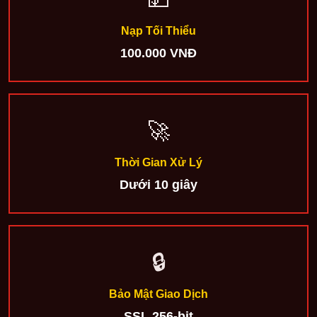
Nạp Tối Thiểu
100.000 VNĐ
🚀
Thời Gian Xử Lý
Dưới 10 giây
🔒
Bảo Mật Giao Dịch
SSL 256-bit