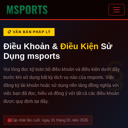
Điều khoản & Điều kiện
Trang chủ
📋 VĂN BẢN PHÁP LÝ
Điều Khoản &
Điều Kiện
Sử
Dụng msports
Vui lòng đọc kỹ toàn bộ điều khoản và điều kiện dưới đây
trước khi sử dụng bất kỳ dịch vụ nào của msports. Việc
đăng ký tài khoản hoặc sử dụng nền tảng đồng nghĩa với
việc bạn đã đọc, hiểu và đồng ý với tất cả các điều khoản
được quy định tại đây.
Cập nhật lần cuối: ngày 01 tháng 01 năm 2026