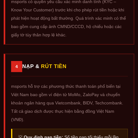
msports có quyền yêu cầu xác minh danh tính (KYC –
Know Your Customer) trước khi cho phép rút tiền hoặc khi
phát hiện hoạt động bất thường. Quá trình xác minh có thể
bao gồm cung cấp ảnh CMND/CCCD, hộ chiếu hoặc các
giấy tờ tùy thân hợp lệ khác.
NẠP &
RÚT TIỀN
4
msports hỗ trợ các phương thức thanh toán phổ biến tại
Việt Nam bao gồm ví điện tử MoMo, ZaloPay và chuyển
khoản ngân hàng qua Vietcombank, BIDV, Techcombank.
Tất cả giao dịch được thực hiện bằng đồng Việt Nam
(VNĐ).
💡
Quy định nạp tiền:
Số tiền nạp tối thiểu mỗi lần