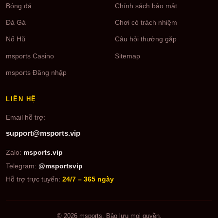
Bóng đá
Chính sách bảo mật
Đá Gà
Chơi có trách nhiệm
Nổ Hũ
Câu hỏi thường gặp
msports Casino
Sitemap
msports Đăng nhập
LIÊN HỆ
Email hỗ trợ:
support@msports.vip
Zalo:
msports.vip
Telegram:
@msportsvip
Hỗ trợ trực tuyến:
24/7 – 365 ngày
© 2026 msports. Bảo lưu mọi quyền.