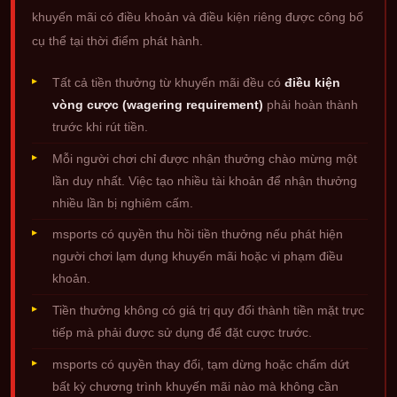
khuyến mãi có điều khoản và điều kiện riêng được công bố
cụ thể tại thời điểm phát hành.
Tất cả tiền thưởng từ khuyến mãi đều có
điều kiện
vòng cược (wagering requirement)
phải hoàn thành
trước khi rút tiền.
Mỗi người chơi chỉ được nhận thưởng chào mừng một
lần duy nhất. Việc tạo nhiều tài khoản để nhận thưởng
nhiều lần bị nghiêm cấm.
msports có quyền thu hồi tiền thưởng nếu phát hiện
người chơi lạm dụng khuyến mãi hoặc vi phạm điều
khoản.
Tiền thưởng không có giá trị quy đổi thành tiền mặt trực
tiếp mà phải được sử dụng để đặt cược trước.
msports có quyền thay đổi, tạm dừng hoặc chấm dứt
bất kỳ chương trình khuyến mãi nào mà không cần