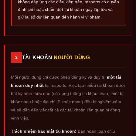
không đáp ứng các điều kiện trên, msports có quyền
đình chỉ hoặc chấm dứt tài khoản ngay lập tức và
giữ lại số dư liên quan đến hành vi vi phạm.
TÀI KHOẢN
NGƯỜI DÙNG
3
Mỗi người dùng chỉ được phép đăng ký và duy trì
một tài
khoản duy nhất
tại msports. Việc tạo nhiều tài khoản dưới
bất kỳ hình thức nào (sử dụng thông tin khác nhau, thiết bị
khác nhau hoặc địa chỉ IP khác nhau) đều bị nghiêm cấm
và sẽ dẫn đến việc tất cả các tài khoản liên quan bị đóng
vĩnh viễn.
Trách nhiệm bảo mật tài khoản:
Bạn hoàn toàn chịu