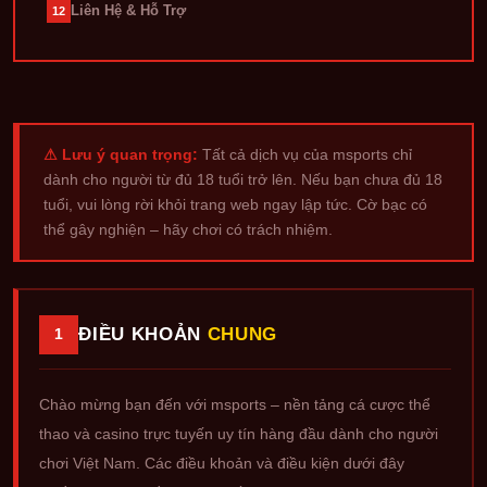
Liên Hệ & Hỗ Trợ
12
⚠ Lưu ý quan trọng:
Tất cả dịch vụ của msports chỉ
dành cho người từ đủ 18 tuổi trở lên. Nếu bạn chưa đủ 18
tuổi, vui lòng rời khỏi trang web ngay lập tức. Cờ bạc có
thể gây nghiện – hãy chơi có trách nhiệm.
ĐIỀU KHOẢN
CHUNG
1
Chào mừng bạn đến với msports – nền tảng cá cược thể
thao và casino trực tuyến uy tín hàng đầu dành cho người
chơi Việt Nam. Các điều khoản và điều kiện dưới đây