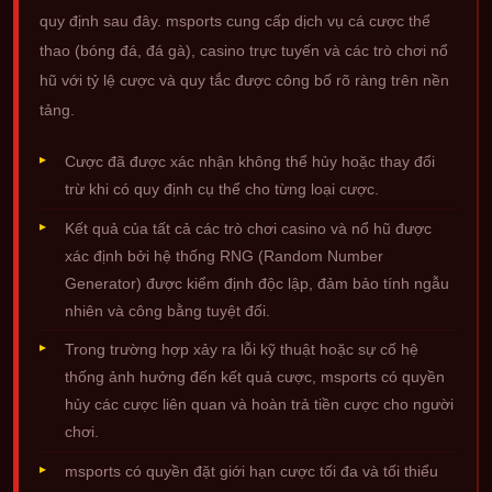
quy định sau đây. msports cung cấp dịch vụ cá cược thể
thao (bóng đá, đá gà), casino trực tuyến và các trò chơi nổ
hũ với tỷ lệ cược và quy tắc được công bố rõ ràng trên nền
tảng.
Cược đã được xác nhận không thể hủy hoặc thay đổi
trừ khi có quy định cụ thể cho từng loại cược.
Kết quả của tất cả các trò chơi casino và nổ hũ được
xác định bởi hệ thống RNG (Random Number
Generator) được kiểm định độc lập, đảm bảo tính ngẫu
nhiên và công bằng tuyệt đối.
Trong trường hợp xảy ra lỗi kỹ thuật hoặc sự cố hệ
thống ảnh hưởng đến kết quả cược, msports có quyền
hủy các cược liên quan và hoàn trả tiền cược cho người
chơi.
msports có quyền đặt giới hạn cược tối đa và tối thiểu