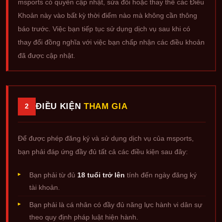
msports có quyền cập nhật, sửa đổi hoặc thay thế các Điều
Khoản này vào bất kỳ thời điểm nào mà không cần thông
báo trước. Việc bạn tiếp tục sử dụng dịch vụ sau khi có
thay đổi đồng nghĩa với việc bạn chấp nhận các điều khoản
đã được cập nhật.
ĐIỀU KIỆN
THAM GIA
2
Để được phép đăng ký và sử dụng dịch vụ của msports,
bạn phải đáp ứng đầy đủ tất cả các điều kiện sau đây:
Bạn phải từ đủ
18 tuổi trở lên
tính đến ngày đăng ký
tài khoản.
Bạn phải là cá nhân có đầy đủ năng lực hành vi dân sự
theo quy định pháp luật hiện hành.