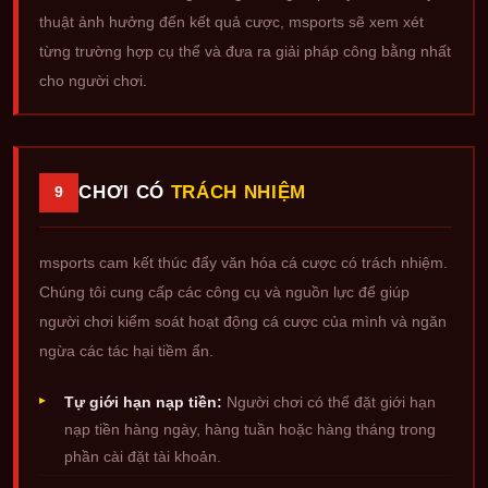
thuật ảnh hưởng đến kết quả cược, msports sẽ xem xét
từng trường hợp cụ thể và đưa ra giải pháp công bằng nhất
cho người chơi.
CHƠI CÓ
TRÁCH NHIỆM
9
msports cam kết thúc đẩy văn hóa cá cược có trách nhiệm.
Chúng tôi cung cấp các công cụ và nguồn lực để giúp
người chơi kiểm soát hoạt động cá cược của mình và ngăn
ngừa các tác hại tiềm ẩn.
Tự giới hạn nạp tiền:
Người chơi có thể đặt giới hạn
nạp tiền hàng ngày, hàng tuần hoặc hàng tháng trong
phần cài đặt tài khoản.