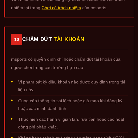
nhiệm tại trang
Chơi có trách nhiệm
của msports.
CHẤM DỨT
TÀI KHOẢN
10
msports có quyền đình chỉ hoặc chấm dứt tài khoản của
người chơi trong các trường hợp sau:
Vi phạm bất kỳ điều khoản nào được quy định trong tài
liệu này.
Cung cấp thông tin sai lệch hoặc giả mạo khi đăng ký
hoặc xác minh danh tính.
Thực hiện các hành vi gian lận, rửa tiền hoặc các hoạt
động phi pháp khác.
Không hoàn thành quá trình xác minh danh tính (KYC)